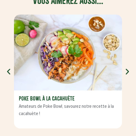
Vous aimerez aussi...
Poke Bowl à la cacahuète
Pou
Amateurs de Poke Bowl, savourez notre recette à la
(Re)
cacahuète !
noix 