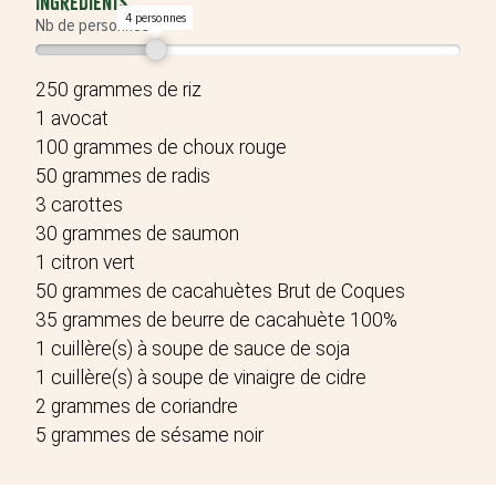
Ingrédients
4 personnes
Nb de personnes
Recette pour
4 personnes
250
grammes
de
riz
1
avocat
100
grammes
de
choux rouge
50
grammes
de
radis
3
carottes
30
grammes
de
saumon
1
citron vert
50
grammes
de
cacahuètes Brut de Coques
35
grammes
de
beurre de cacahuète 100%
1
cuillère(s) à soupe
de
sauce de soja
1
cuillère(s) à soupe
de
vinaigre de cidre
2
grammes
de
coriandre
5
grammes
de
sésame noir